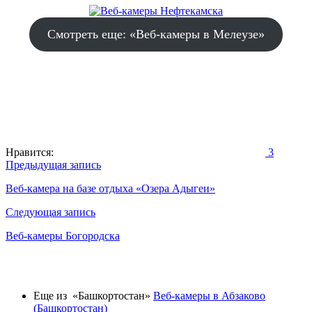
Смотреть еще: «Веб-камеры в Мелеузе»
Нравится:
3
Навигация
Предыдущая запись
по
Веб-камера на базе отдыха «Озера Адыгеи»
записям
Следующая запись
Веб-камеры Богородска
Еще из «Башкортостан»
Веб-камеры в Абзаково
(Башкортостан)