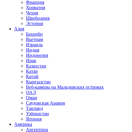
Франция
Хорватия
Чехия
Швейцария
Эстония
Азия
Бахрейн
Вьетнам
Израиль
Индия
Индонезия
Ирак
Казахстан
Катар
Китай
Кыргызстан
Веб-камеры на Мальдивских островах
ОАЭ
Оман
Саудовская Аравия
Таиланд
Узбекистан
Япония
Америка
Аргентина