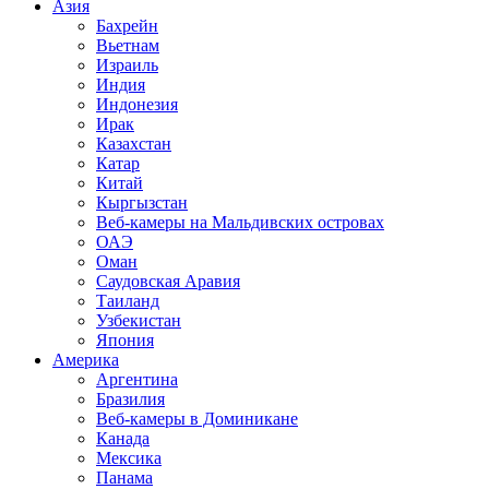
Азия
Бахрейн
Вьетнам
Израиль
Индия
Индонезия
Ирак
Казахстан
Катар
Китай
Кыргызстан
Веб-камеры на Мальдивских островах
ОАЭ
Оман
Саудовская Аравия
Таиланд
Узбекистан
Япония
Америка
Аргентина
Бразилия
Веб-камеры в Доминикане
Канада
Мексика
Панама