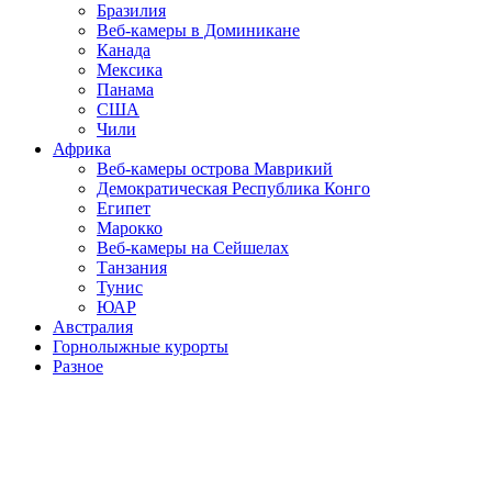
Бразилия
Веб-камеры в Доминикане
Канада
Мексика
Панама
США
Чили
Африка
Веб-камеры острова Маврикий
Демократическая Республика Конго
Египет
Марокко
Веб-камеры на Сейшелах
Танзания
Тунис
ЮАР
Австралия
Горнолыжные курорты
Разное