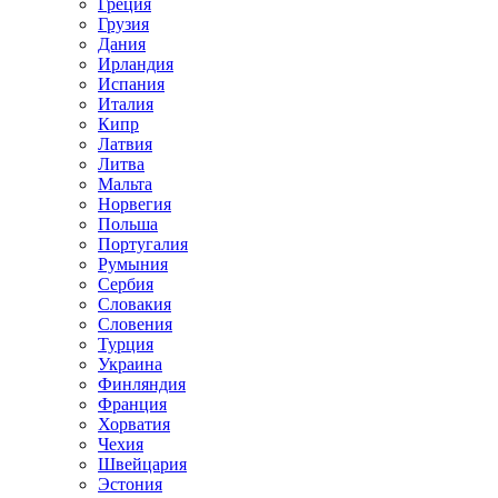
Греция
Грузия
Дания
Ирландия
Испания
Италия
Кипр
Латвия
Литва
Мальта
Норвегия
Польша
Португалия
Румыния
Сербия
Словакия
Словения
Турция
Украина
Финляндия
Франция
Хорватия
Чехия
Швейцария
Эстония