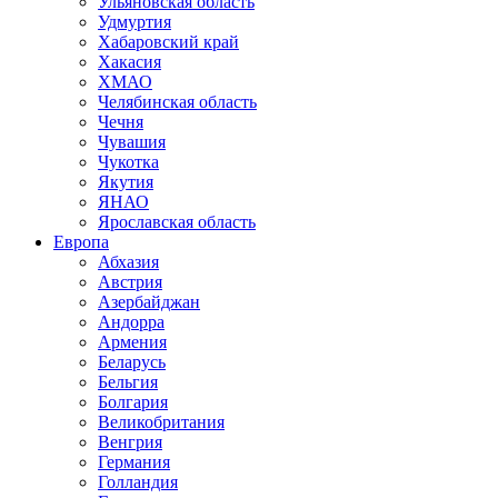
Ульяновская область
Удмуртия
Хабаровский край
Хакасия
ХМАО
Челябинская область
Чечня
Чувашия
Чукотка
Якутия
ЯНАО
Ярославская область
Европа
Абхазия
Австрия
Азербайджан
Андорра
Армения
Беларусь
Бельгия
Болгария
Великобритания
Венгрия
Германия
Голландия