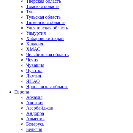
Тверская область
Томская область
Тува
Тульская область
Тюменская область
Ульяновская область
Удмуртия
Хабаровский край
Хакасия
ХМАО
Челябинская область
Чечня
Чувашия
Чукотка
Якутия
ЯНАО
Ярославская область
Европа
Абхазия
Австрия
Азербайджан
Андорра
Армения
Беларусь
Бельгия