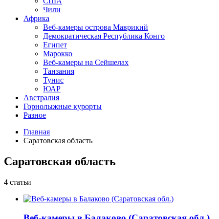
США
Чили
Африка
Веб-камеры острова Маврикий
Демократическая Республика Конго
Египет
Марокко
Веб-камеры на Сейшелах
Танзания
Тунис
ЮАР
Австралия
Горнолыжные курорты
Разное
Главная
Саратовская область
Саратовская область
4 статьи
Веб-камеры в Балаково (Саратовская обл.)