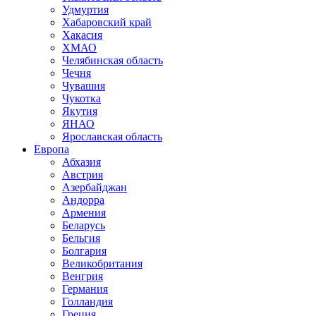
Удмуртия
Хабаровский край
Хакасия
ХМАО
Челябинская область
Чечня
Чувашия
Чукотка
Якутия
ЯНАО
Ярославская область
Европа
Абхазия
Австрия
Азербайджан
Андорра
Армения
Беларусь
Бельгия
Болгария
Великобритания
Венгрия
Германия
Голландия
Греция