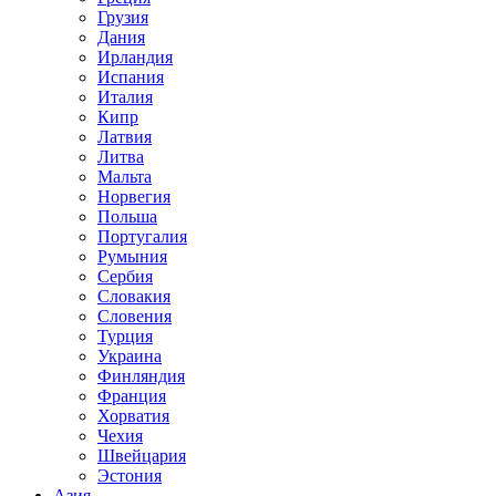
Грузия
Дания
Ирландия
Испания
Италия
Кипр
Латвия
Литва
Мальта
Норвегия
Польша
Португалия
Румыния
Сербия
Словакия
Словения
Турция
Украина
Финляндия
Франция
Хорватия
Чехия
Швейцария
Эстония
Азия