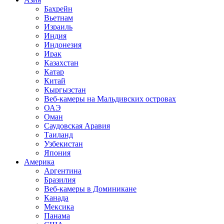
Бахрейн
Вьетнам
Израиль
Индия
Индонезия
Ирак
Казахстан
Катар
Китай
Кыргызстан
Веб-камеры на Мальдивских островах
ОАЭ
Оман
Саудовская Аравия
Таиланд
Узбекистан
Япония
Америка
Аргентина
Бразилия
Веб-камеры в Доминикане
Канада
Мексика
Панама