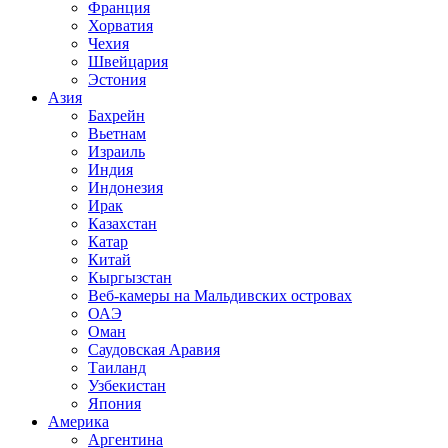
Франция
Хорватия
Чехия
Швейцария
Эстония
Азия
Бахрейн
Вьетнам
Израиль
Индия
Индонезия
Ирак
Казахстан
Катар
Китай
Кыргызстан
Веб-камеры на Мальдивских островах
ОАЭ
Оман
Саудовская Аравия
Таиланд
Узбекистан
Япония
Америка
Аргентина