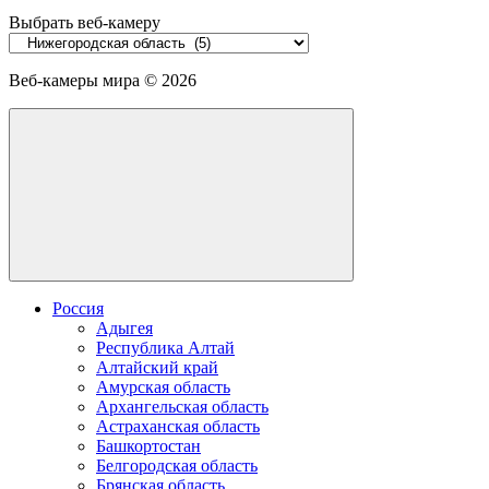
Выбрать веб-камеру
Выбрать
веб-
камеру
Веб-камеры мира ©
2026
Россия
Адыгея
Республика Алтай
Алтайский край
Амурская область
Архангельская область
Астраханская область
Башкортостан
Белгородская область
Брянская область