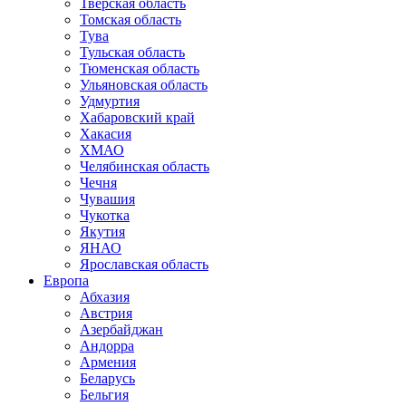
Тверская область
Томская область
Тува
Тульская область
Тюменская область
Ульяновская область
Удмуртия
Хабаровский край
Хакасия
ХМАО
Челябинская область
Чечня
Чувашия
Чукотка
Якутия
ЯНАО
Ярославская область
Европа
Абхазия
Австрия
Азербайджан
Андорра
Армения
Беларусь
Бельгия