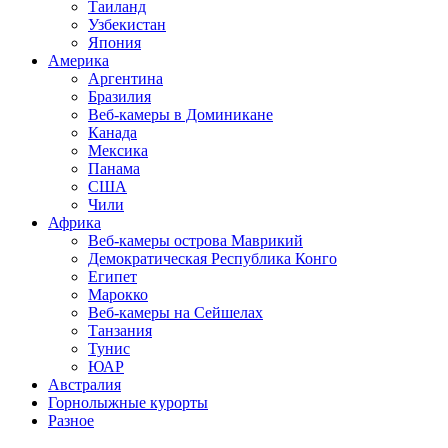
Таиланд
Узбекистан
Япония
Америка
Аргентина
Бразилия
Веб-камеры в Доминикане
Канада
Мексика
Панама
США
Чили
Африка
Веб-камеры острова Маврикий
Демократическая Республика Конго
Египет
Марокко
Веб-камеры на Сейшелах
Танзания
Тунис
ЮАР
Австралия
Горнолыжные курорты
Разное