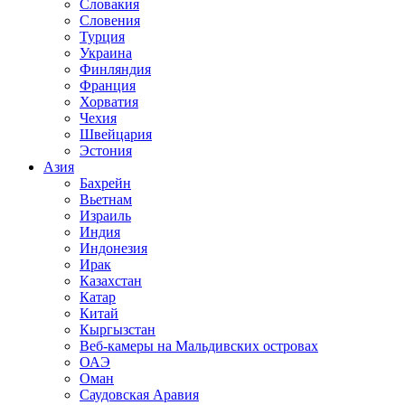
Словакия
Словения
Турция
Украина
Финляндия
Франция
Хорватия
Чехия
Швейцария
Эстония
Азия
Бахрейн
Вьетнам
Израиль
Индия
Индонезия
Ирак
Казахстан
Катар
Китай
Кыргызстан
Веб-камеры на Мальдивских островах
ОАЭ
Оман
Саудовская Аравия