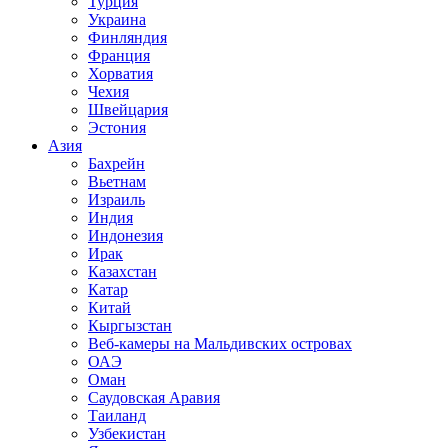
Турция
Украина
Финляндия
Франция
Хорватия
Чехия
Швейцария
Эстония
Азия
Бахрейн
Вьетнам
Израиль
Индия
Индонезия
Ирак
Казахстан
Катар
Китай
Кыргызстан
Веб-камеры на Мальдивских островах
ОАЭ
Оман
Саудовская Аравия
Таиланд
Узбекистан