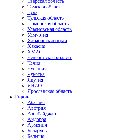
Тверская область
Томская область
Тува
Тульская область
Тюменская область
Ульяновская область
Удмуртия
Хабаровский край
Хакасия
ХМАО
Челябинская область
Чечня
Чувашия
Чукотка
Якутия
ЯНАО
Ярославская область
Европа
Абхазия
Австрия
Азербайджан
Андорра
Армения
Беларусь
Бельгия