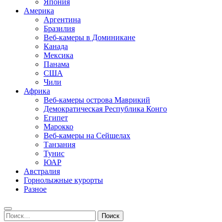
Япония
Америка
Аргентина
Бразилия
Веб-камеры в Доминикане
Канада
Мексика
Панама
США
Чили
Африка
Веб-камеры острова Маврикий
Демократическая Республика Конго
Египет
Марокко
Веб-камеры на Сейшелах
Танзания
Тунис
ЮАР
Австралия
Горнолыжные курорты
Разное
Найти: