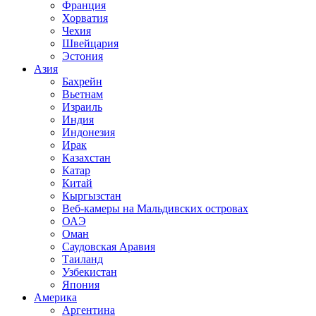
Франция
Хорватия
Чехия
Швейцария
Эстония
Азия
Бахрейн
Вьетнам
Израиль
Индия
Индонезия
Ирак
Казахстан
Катар
Китай
Кыргызстан
Веб-камеры на Мальдивских островах
ОАЭ
Оман
Саудовская Аравия
Таиланд
Узбекистан
Япония
Америка
Аргентина