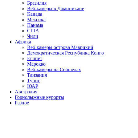
Бразилия
Веб-камеры в Доминикане
Канада
Мексика
Панама
США
Чили
Африка
Веб-камеры острова Маврикий
Демократическая Республика Конго
Египет
Марокко
Веб-камеры на Сейшелах
Танзания
Тунис
ЮАР
Австралия
Горнолыжные курорты
Разное