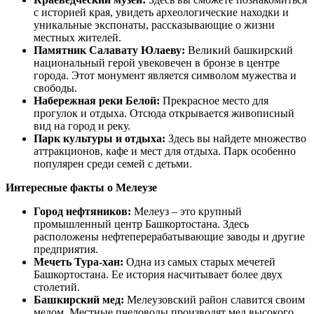
с историей края, увидеть археологические находки и
уникальные экспонаты, рассказывающие о жизни
местных жителей.
Памятник Салавату Юлаеву:
Великий башкирский
национальный герой увековечен в бронзе в центре
города. Этот монумент является символом мужества и
свободы.
Набережная реки Белой:
Прекрасное место для
прогулок и отдыха. Отсюда открывается живописный
вид на город и реку.
Парк культуры и отдыха:
Здесь вы найдете множество
аттракционов, кафе и мест для отдыха. Парк особенно
популярен среди семей с детьми.
Интересные факты о Мелеузе
Город нефтяников:
Мелеуз – это крупный
промышленный центр Башкортостана. Здесь
расположены нефтеперерабатывающие заводы и другие
предприятия.
Мечеть Тура-хан:
Одна из самых старых мечетей
Башкортостана. Ее история насчитывает более двух
столетий.
Башкирский мед:
Мелеузовский район славится своим
медом. Местные пчеловоды производят мед высокого