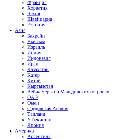
Франция
Хорватия
Чехия
Швейцария
Эстония
Азия
Бахрейн
Вьетнам
Израиль
Индия
Индонезия
Ирак
Казахстан
Катар
Китай
Кыргызстан
Веб-камеры на Мальдивских островах
ОАЭ
Оман
Саудовская Аравия
Таиланд
Узбекистан
Япония
Америка
Аргентина