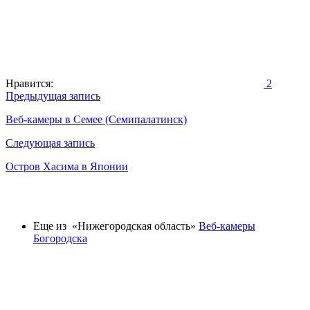
Нравится:
2
Навигация
Предыдущая запись
по
Веб-камеры в Семее (Семипалатинск)
записям
Следующая запись
Остров Хасима в Японии
Еще из «Нижегородская область»
Веб-камеры
Богородска