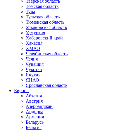
Тверская область
Томская область
Тува
Тульская область
Тюменская область
Ульяновская область
Удмуртия
Хабаровский край
Хакасия
ХМАО
Челябинская область
Чечня
Чувашия
Чукотка
Якутия
ЯНАО
Ярославская область
Европа
Абхазия
Австрия
Азербайджан
Андорра
Армения
Беларусь
Бельгия