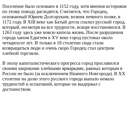
Поселение было основано в 1152 году, хотя мнения историков
по этому поводу расходятся. Считается, что Городец,
основанный Юрием Долгоруким, возник немного позже, в
1172 году. В XIII веке хан Батый дотла спалил русский город,
который, несмотря на все трудности, вскоре восстановился. В
1263 году здесь уже вовсю кипела жизнь. После разрушения
города ханом Едигеем в XV веке город пустовал около
четырехсот лет. И только в 18 столетии сюда стали
возвращаться люди и очень скоро Городец стал центром
хлебной торговли.
В эпоху капиталистического прогресса город прославился
своими широкими хлебными ярмарками, равных которым в
России не было (за исключением Нижнего Новгорода). В ХХ
столетии на долю этого русского города выпало немало
трудностей и испытаний, которые он выдержал с
достоинством.