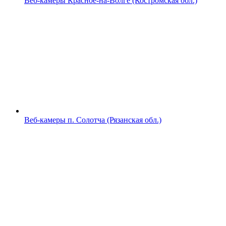
Веб-камеры Красное-на-Волге (Костромская обл.)
Веб-камеры п. Солотча (Рязанская обл.)