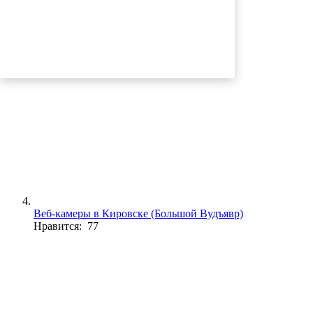
Веб-камеры Вифлеема
Нравится: 78
Веб-камеры в Кировске (Большой Вудъявр)
Нравится: 77