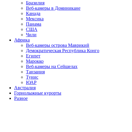
Бразилия
Веб-камеры в Доминикане
Канада
Мексика
Панама
США
Чили
Африка
Веб-камеры острова Маврикий
Демократическая Республика Конго
Египет
Марокко
Веб-камеры на Сейшелах
Танзания
Тунис
ЮАР
Австралия
Горнолыжные курорты
Разное