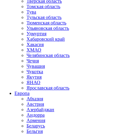
Тверская область
Томская область
Тува
Тульская область
Тюменская область
Ульяновская область
Удмуртия
Хабаровский край
Хакасия
ХМАО
Челябинская область
Чечня
Чувашия
Чукотка
Якутия
ЯНАО
Ярославская область
Европа
Абхазия
Австрия
Азербайджан
Андорра
Армения
Беларусь
Бельгия