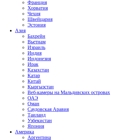
Франция
Хорватия
Чехия
Швейцария
Эстония
Азия
Бахрейн
Вьетнам
Израиль
Индия
Индонезия
Ирак
Казахстан
Катар
Китай
Кыргызстан
Веб-камеры на Мальдивских островах
ОАЭ
Оман
Саудовская Аравия
Таиланд
Узбекистан
Япония
Америка
Аргентина