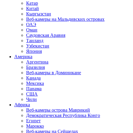
Катар
Китай
Кыргызстан
Веб-камеры на Мальдивских островах
ОАЭ
Оман
Саудовская Аравия
Таиланд
Узбекистан
Япония
Америка
Аргентина
Бразилия
Веб-камеры в Доминикане
Канада
Мексика
Панама
США
Чили
Африка
Веб-камеры острова Маврикий
Демократическая Республика Конго
Египет
Марокко
Веб-камеры на Сейшелах