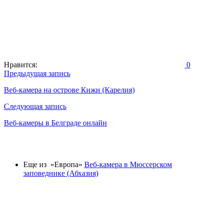
Нравится:
0
Навигация
Предыдущая запись
по
Веб-камера на острове Кижи (Карелия)
записям
Следующая запись
Веб-камеры в Белграде онлайн
Еще из «Европа»
Веб-камера в Мюссерском
заповеднике (Абхазия)