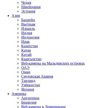
Чехия
Швейцария
Эстония
Азия
Бахрейн
Вьетнам
Израиль
Индия
Индонезия
Ирак
Казахстан
Катар
Китай
Кыргызстан
Веб-камеры на Мальдивских островах
ОАЭ
Оман
Саудовская Аравия
Таиланд
Узбекистан
Япония
Америка
Аргентина
Бразилия
Веб-камеры в Доминикане