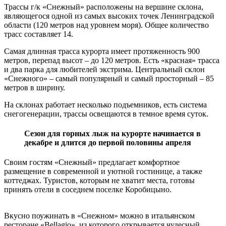
Трассы г/к «Снежный» расположены на вершине склона,
являющегося одной из самых высоких точек Ленинградской
области (120 метров над уровнем моря). Общее количество
трасс составляет 14.
Самая длинная трасса курорта имеет протяженность 900
метров, перепад высот – до 120 метров. Есть «красная» трасса
и два парка для любителей экстрима. Центральный склон
«Снежного» – самый популярный и самый просторный – 85
метров в ширину.
На склонах работает несколько подъемников, есть система
снегогенерации, трассы освещаются в темное время суток.
Сезон для горных лыж на курорте начинается в
декабре и длится до первой половины апреля
Своим гостям «Снежный» предлагает комфортное
размещение в современной и уютной гостинице, а также
коттеджах. Туристов, которым не хватит места, готовы
принять отели в соседнем поселке Коробицыно.
Вкусно поужинать в «Снежном» можно в итальянском
ресторане «Bellagio», из которого открывается чудесный