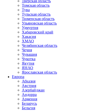
Тверская область
Томская область
Тува
Тульская область
Тюменская область
Ульяновская область
Удмуртия
Хабаровский край
Хакасия
ХМАО
Челябинская область
Чечня
Чувашия
Чукотка
Якутия
ЯНАО
Ярославская область
Европа
Абхазия
Австрия
Азербайджан
Андорра
Армения
Беларусь
Бельгия