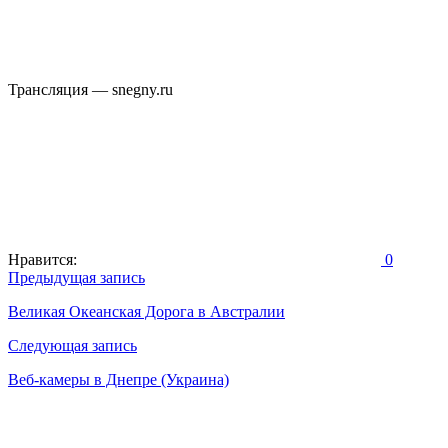
Трансляция — snegny.ru
Нравится:
0
Навигация
Предыдущая запись
по
Великая Океанская Дорога в Австралии
записям
Следующая запись
Веб-камеры в Днепре (Украина)