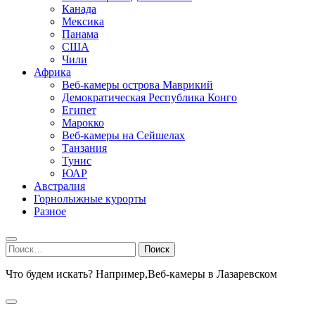
Канада
Мексика
Панама
США
Чили
Африка
Веб-камеры острова Маврикий
Демократическая Республика Конго
Египет
Марокко
Веб-камеры на Сейшелах
Танзания
Тунис
ЮАР
Австралия
Горнолыжные курорты
Разное
Найти:
Что будем искать? Например,
Веб-камеры в Лазаревском