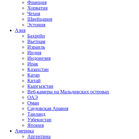
Франция
Хорватия
Чехия
Швейцария
Эстония
Азия
Бахрейн
Вьетнам
Израиль
Индия
Индонезия
Ирак
Казахстан
Катар
Китай
Кыргызстан
Веб-камеры на Мальдивских островах
ОАЭ
Оман
Саудовская Аравия
Таиланд
Узбекистан
Япония
Америка
Аргентина