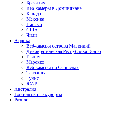
Бразилия
Веб-камеры в Доминикане
Канада
Мексика
Панама
США
Чили
Африка
Веб-камеры острова Маврикий
Демократическая Республика Конго
Египет
Марокко
Веб-камеры на Сейшелах
Танзания
Тунис
ЮАР
Австралия
Горнолыжные курорты
Разное