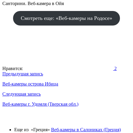
Санторини. Веб-камера в Ойя
Смотреть еще: «Веб-камеры на Родосе»
Нравится:
2
Навигация
Предыдущая запись
по
Веб-камеры острова Ибица
записям
Следующая запись
Веб-камеры г. Удомля (Тверская обл.)
Еще из «Греция»
Веб-камеры в Салониках (Греция)