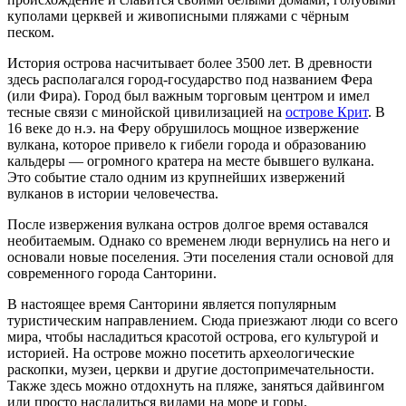
куполами церквей и живописными пляжами с чёрным
песком.
История острова насчитывает более 3500 лет. В древности
здесь располагался город-государство под названием Фера
(или Фира). Город был важным торговым центром и имел
тесные связи с минойской цивилизацией на
острове Крит
. В
16 веке до н.э. на Феру обрушилось мощное извержение
вулкана, которое привело к гибели города и образованию
кальдеры — огромного кратера на месте бывшего вулкана.
Это событие стало одним из крупнейших извержений
вулканов в истории человечества.
После извержения вулкана остров долгое время оставался
необитаемым. Однако со временем люди вернулись на него и
основали новые поселения. Эти поселения стали основой для
современного города Санторини.
В настоящее время Санторини является популярным
туристическим направлением. Сюда приезжают люди со всего
мира, чтобы насладиться красотой острова, его культурой и
историей. На острове можно посетить археологические
раскопки, музеи, церкви и другие достопримечательности.
Также здесь можно отдохнуть на пляже, заняться дайвингом
или просто насладиться видами на море и горы.