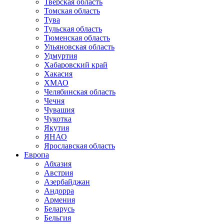
Тверская область
Томская область
Тува
Тульская область
Тюменская область
Ульяновская область
Удмуртия
Хабаровский край
Хакасия
ХМАО
Челябинская область
Чечня
Чувашия
Чукотка
Якутия
ЯНАО
Ярославская область
Европа
Абхазия
Австрия
Азербайджан
Андорра
Армения
Беларусь
Бельгия