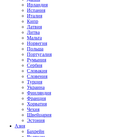
Ирландия
Испания
Италия
Кипр
Латвия
Литва
Мальта
Норвегия
Польша
Португалия
Румыния
Сербия
Словакия
Словения
Турция
Украина
Финляндия
Франция
Хорватия
Чехия
Швейцария
Эстония
Азия
Бахрейн
Вьетнам