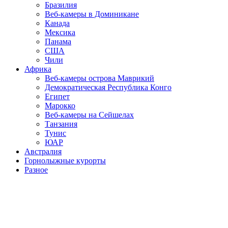
Бразилия
Веб-камеры в Доминикане
Канада
Мексика
Панама
США
Чили
Африка
Веб-камеры острова Маврикий
Демократическая Республика Конго
Египет
Марокко
Веб-камеры на Сейшелах
Танзания
Тунис
ЮАР
Австралия
Горнолыжные курорты
Разное