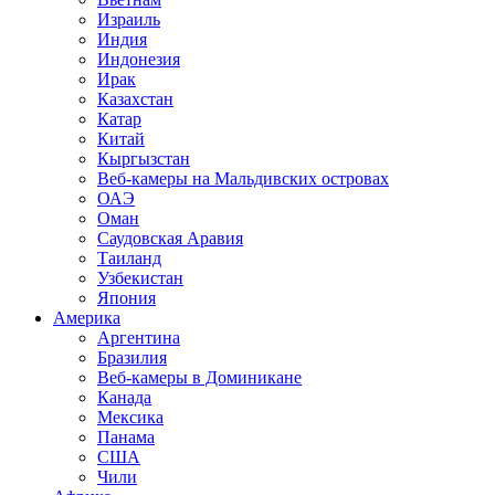
Израиль
Индия
Индонезия
Ирак
Казахстан
Катар
Китай
Кыргызстан
Веб-камеры на Мальдивских островах
ОАЭ
Оман
Саудовская Аравия
Таиланд
Узбекистан
Япония
Америка
Аргентина
Бразилия
Веб-камеры в Доминикане
Канада
Мексика
Панама
США
Чили