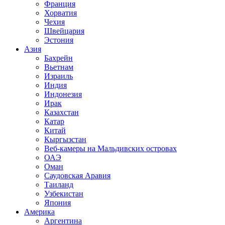
Франция
Хорватия
Чехия
Швейцария
Эстония
Азия
Бахрейн
Вьетнам
Израиль
Индия
Индонезия
Ирак
Казахстан
Катар
Китай
Кыргызстан
Веб-камеры на Мальдивских островах
ОАЭ
Оман
Саудовская Аравия
Таиланд
Узбекистан
Япония
Америка
Аргентина