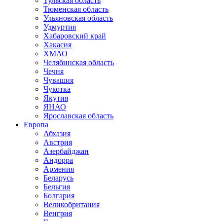
Тульская область
Тюменская область
Ульяновская область
Удмуртия
Хабаровский край
Хакасия
ХМАО
Челябинская область
Чечня
Чувашия
Чукотка
Якутия
ЯНАО
Ярославская область
Европа
Абхазия
Австрия
Азербайджан
Андорра
Армения
Беларусь
Бельгия
Болгария
Великобритания
Венгрия