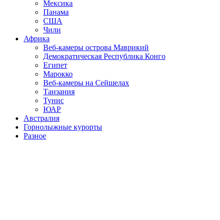
Мексика
Панама
США
Чили
Африка
Веб-камеры острова Маврикий
Демократическая Республика Конго
Египет
Марокко
Веб-камеры на Сейшелах
Танзания
Тунис
ЮАР
Австралия
Горнолыжные курорты
Разное