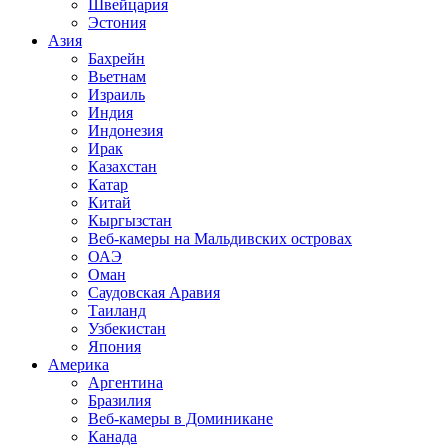
Швейцария
Эстония
Азия
Бахрейн
Вьетнам
Израиль
Индия
Индонезия
Ирак
Казахстан
Катар
Китай
Кыргызстан
Веб-камеры на Мальдивских островах
ОАЭ
Оман
Саудовская Аравия
Таиланд
Узбекистан
Япония
Америка
Аргентина
Бразилия
Веб-камеры в Доминикане
Канада