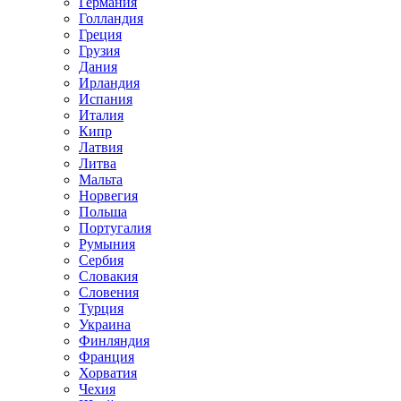
Германия
Голландия
Греция
Грузия
Дания
Ирландия
Испания
Италия
Кипр
Латвия
Литва
Мальта
Норвегия
Польша
Португалия
Румыния
Сербия
Словакия
Словения
Турция
Украина
Финляндия
Франция
Хорватия
Чехия