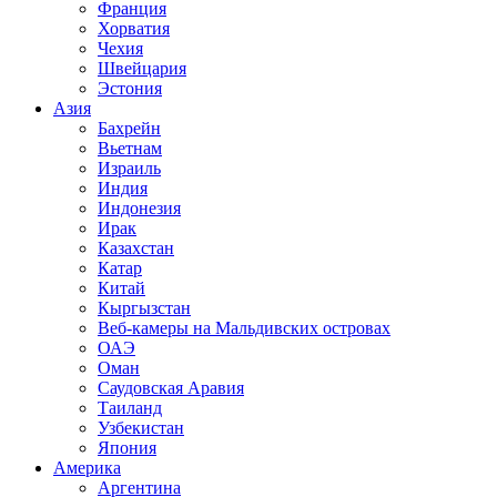
Франция
Хорватия
Чехия
Швейцария
Эстония
Азия
Бахрейн
Вьетнам
Израиль
Индия
Индонезия
Ирак
Казахстан
Катар
Китай
Кыргызстан
Веб-камеры на Мальдивских островах
ОАЭ
Оман
Саудовская Аравия
Таиланд
Узбекистан
Япония
Америка
Аргентина