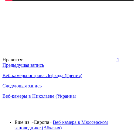
Нравится:
1
Навигация
Предыдущая запись
по
Веб-камеры острова Лефкада (Греция)
записям
Следующая запись
Веб-камеры в Николаеве (Украина)
Еще из «Европа»
Веб-камера в Мюссерском
заповеднике (Абхазия)