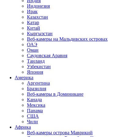
Индия
Индонезия
Ирак
Казахстан
Катар
Китай
Кыргызстан
Веб-камеры на Мальдивских островах
ОАЭ
Оман
Саудовская Аравия
Таиланд
Узбекистан
Япония
Америка
Аргентина
Бразилия
Веб-камеры в Доминикане
Канада
Мексика
Панама
США
Чили
Африка
Веб-камеры острова Маврикий