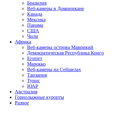
Бразилия
Веб-камеры в Доминикане
Канада
Мексика
Панама
США
Чили
Африка
Веб-камеры острова Маврикий
Демократическая Республика Конго
Египет
Марокко
Веб-камеры на Сейшелах
Танзания
Тунис
ЮАР
Австралия
Горнолыжные курорты
Разное