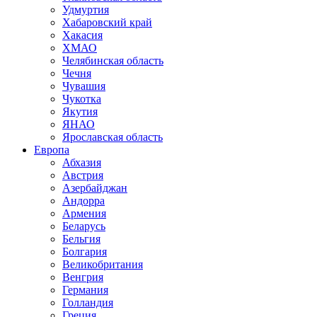
Удмуртия
Хабаровский край
Хакасия
ХМАО
Челябинская область
Чечня
Чувашия
Чукотка
Якутия
ЯНАО
Ярославская область
Европа
Абхазия
Австрия
Азербайджан
Андорра
Армения
Беларусь
Бельгия
Болгария
Великобритания
Венгрия
Германия
Голландия
Греция