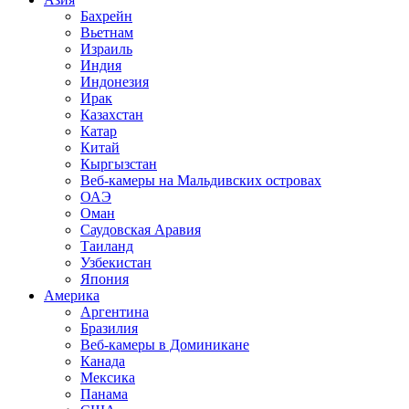
Бахрейн
Вьетнам
Израиль
Индия
Индонезия
Ирак
Казахстан
Катар
Китай
Кыргызстан
Веб-камеры на Мальдивских островах
ОАЭ
Оман
Саудовская Аравия
Таиланд
Узбекистан
Япония
Америка
Аргентина
Бразилия
Веб-камеры в Доминикане
Канада
Мексика
Панама