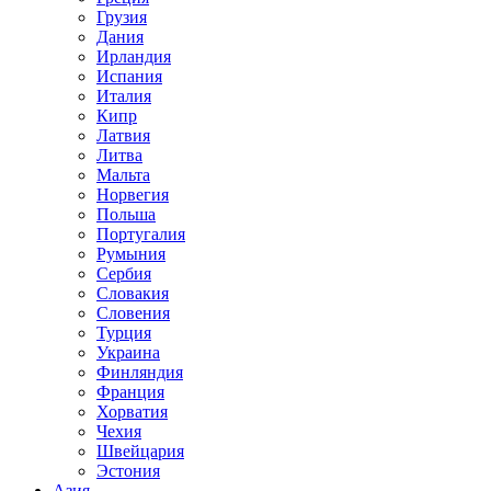
Грузия
Дания
Ирландия
Испания
Италия
Кипр
Латвия
Литва
Мальта
Норвегия
Польша
Португалия
Румыния
Сербия
Словакия
Словения
Турция
Украина
Финляндия
Франция
Хорватия
Чехия
Швейцария
Эстония
Азия