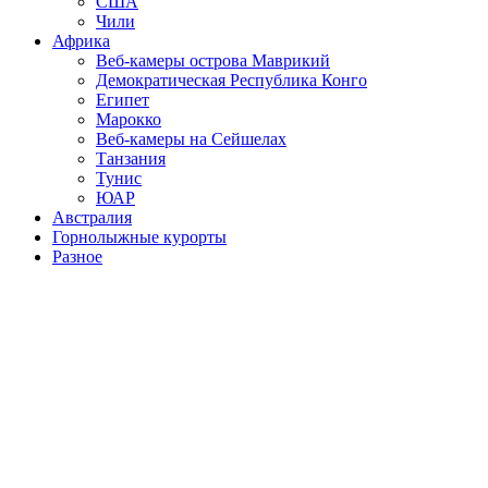
США
Чили
Африка
Веб-камеры острова Маврикий
Демократическая Республика Конго
Египет
Марокко
Веб-камеры на Сейшелах
Танзания
Тунис
ЮАР
Австралия
Горнолыжные курорты
Разное