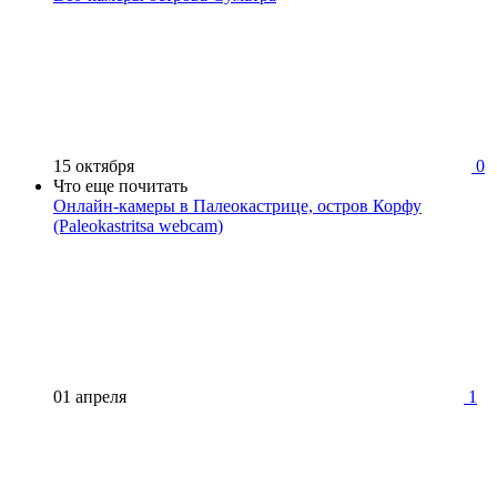
15 октября
0
Что еще почитать
Онлайн-камеры в Палеокастрице, остров Корфу
(Paleokastritsa webcam)
01 апреля
1