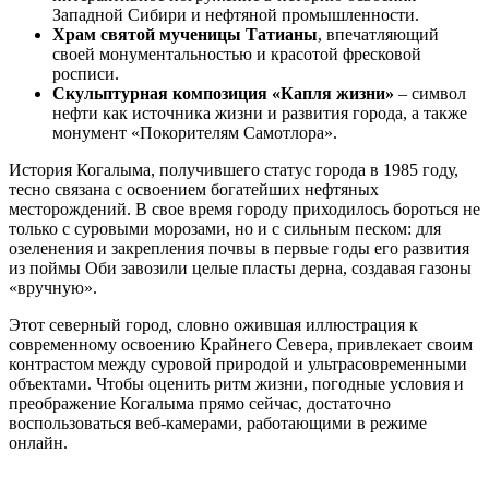
Западной Сибири и нефтяной промышленности.
Храм святой мученицы Татианы
, впечатляющий
своей монументальностью и красотой фресковой
росписи.
Скульптурная композиция «Капля жизни»
– символ
нефти как источника жизни и развития города, а также
монумент «Покорителям Самотлора».
История Когалыма, получившего статус города в 1985 году,
тесно связана с освоением богатейших нефтяных
месторождений. В свое время городу приходилось бороться не
только с суровыми морозами, но и с сильным песком: для
озеленения и закрепления почвы в первые годы его развития
из поймы Оби завозили целые пласты дерна, создавая газоны
«вручную».
Этот северный город, словно ожившая иллюстрация к
современному освоению Крайнего Севера, привлекает своим
контрастом между суровой природой и ультрасовременными
объектами. Чтобы оценить ритм жизни, погодные условия и
преображение Когалыма прямо сейчас, достаточно
воспользоваться веб-камерами, работающими в режиме
онлайн.