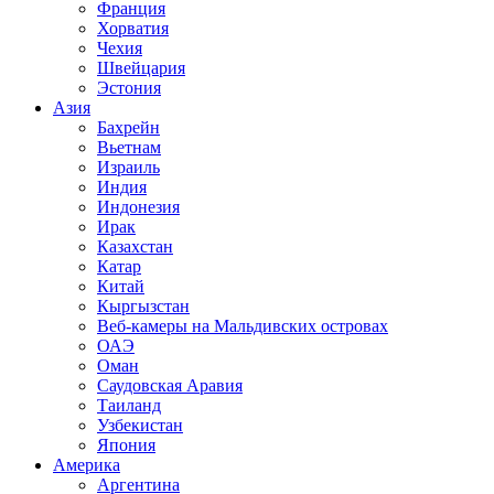
Франция
Хорватия
Чехия
Швейцария
Эстония
Азия
Бахрейн
Вьетнам
Израиль
Индия
Индонезия
Ирак
Казахстан
Катар
Китай
Кыргызстан
Веб-камеры на Мальдивских островах
ОАЭ
Оман
Саудовская Аравия
Таиланд
Узбекистан
Япония
Америка
Аргентина