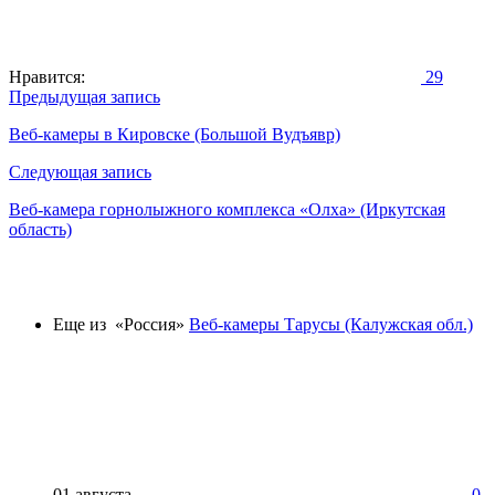
Нравится:
29
Навигация
Предыдущая запись
по
Веб-камеры в Кировске (Большой Вудъявр)
записям
Следующая запись
Веб-камера горнолыжного комплекса «Олха» (Иркутская
область)
Еще из «Россия»
Веб-камеры Тарусы (Калужская обл.)
01 августа
0