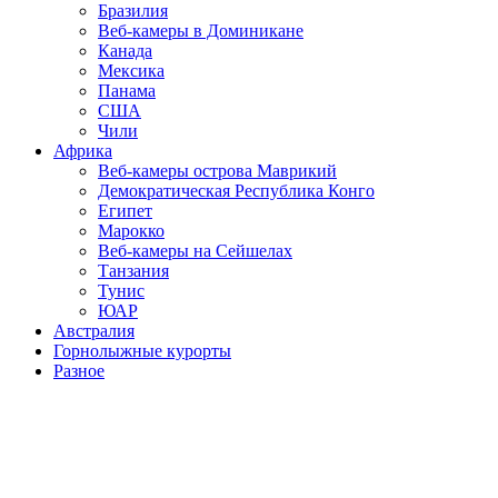
Бразилия
Веб-камеры в Доминикане
Канада
Мексика
Панама
США
Чили
Африка
Веб-камеры острова Маврикий
Демократическая Республика Конго
Египет
Марокко
Веб-камеры на Сейшелах
Танзания
Тунис
ЮАР
Австралия
Горнолыжные курорты
Разное