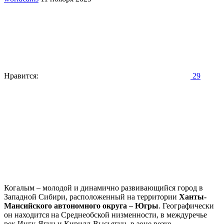
Нравится:
29
Когалым – молодой и динамично развивающийся город в
Западной Сибири, расположенный на территории
Ханты-
Мансийского автономного округа – Югры
. Географически
он находится на Среднеобской низменности, в междуречье
рек Ингу-Ягун и Кирилл-Высьягун, в зоне резко