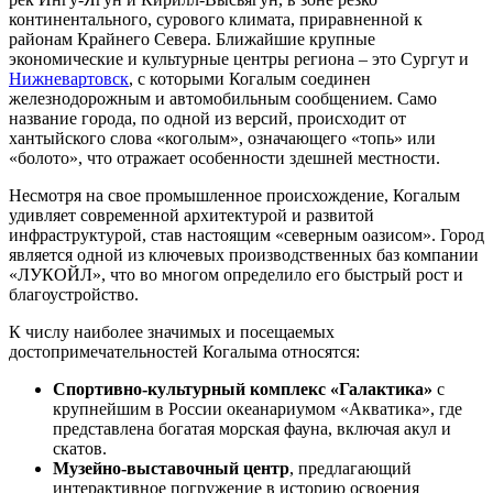
континентального, сурового климата, приравненной к
районам Крайнего Севера. Ближайшие крупные
экономические и культурные центры региона – это Сургут и
Нижневартовск
, с которыми Когалым соединен
железнодорожным и автомобильным сообщением. Само
название города, по одной из версий, происходит от
хантыйского слова «коголым», означающего «топь» или
«болото», что отражает особенности здешней местности.
Несмотря на свое промышленное происхождение, Когалым
удивляет современной архитектурой и развитой
инфраструктурой, став настоящим «северным оазисом». Город
является одной из ключевых производственных баз компании
«ЛУКОЙЛ», что во многом определило его быстрый рост и
благоустройство.
К числу наиболее значимых и посещаемых
достопримечательностей Когалыма относятся:
Спортивно-культурный комплекс «Галактика»
с
крупнейшим в России океанариумом «Акватика», где
представлена богатая морская фауна, включая акул и
скатов.
Музейно-выставочный центр
, предлагающий
интерактивное погружение в историю освоения