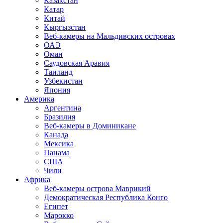
Казахстан
Катар
Китай
Кыргызстан
Веб-камеры на Мальдивских островах
ОАЭ
Оман
Саудовская Аравия
Таиланд
Узбекистан
Япония
Америка
Аргентина
Бразилия
Веб-камеры в Доминикане
Канада
Мексика
Панама
США
Чили
Африка
Веб-камеры острова Маврикий
Демократическая Республика Конго
Египет
Марокко