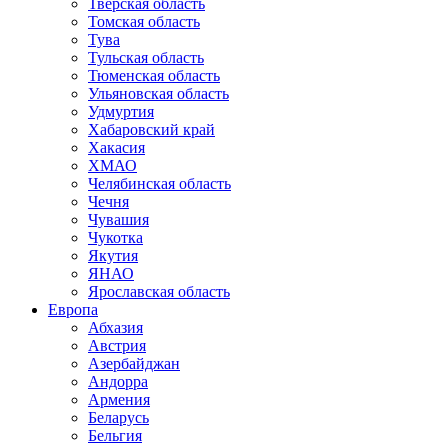
Тверская область
Томская область
Тува
Тульская область
Тюменская область
Ульяновская область
Удмуртия
Хабаровский край
Хакасия
ХМАО
Челябинская область
Чечня
Чувашия
Чукотка
Якутия
ЯНАО
Ярославская область
Европа
Абхазия
Австрия
Азербайджан
Андорра
Армения
Беларусь
Бельгия