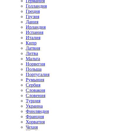
Германия
Голландия
Греция
Грузия
Дания
Ирландия
Испания
Италия
Кипр
Латвия
Литва
Мальта
Норвегия
Польша
Португалия
Румыния
Сербия
Словакия
Словения
Турция
Украина
Финляндия
Франция
Хорватия
Чехия