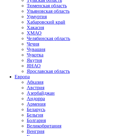
Тульская область
Тюменская область
Ульяновская область
Удмуртия
Хабаровский край
Хакасия
ХМАО
Челябинская область
Чечня
Чувашия
Чукотка
Якутия
ЯНАО
Ярославская область
Европа
Абхазия
Австрия
Азербайджан
Андорра
Армения
Беларусь
Бельгия
Болгария
Великобритания
Венгрия