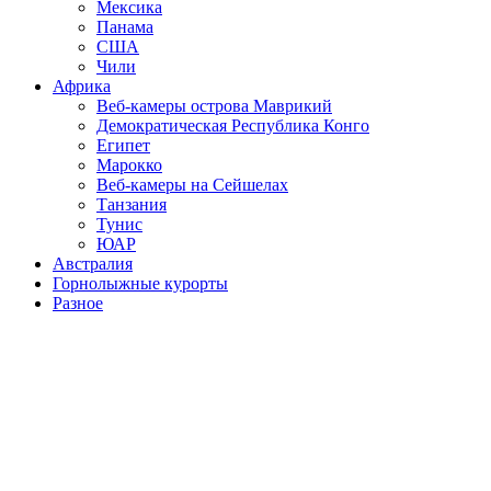
Мексика
Панама
США
Чили
Африка
Веб-камеры острова Маврикий
Демократическая Республика Конго
Египет
Марокко
Веб-камеры на Сейшелах
Танзания
Тунис
ЮАР
Австралия
Горнолыжные курорты
Разное