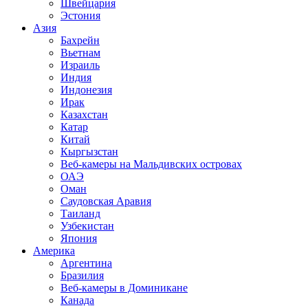
Швейцария
Эстония
Азия
Бахрейн
Вьетнам
Израиль
Индия
Индонезия
Ирак
Казахстан
Катар
Китай
Кыргызстан
Веб-камеры на Мальдивских островах
ОАЭ
Оман
Саудовская Аравия
Таиланд
Узбекистан
Япония
Америка
Аргентина
Бразилия
Веб-камеры в Доминикане
Канада