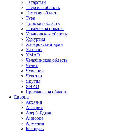
Татарстан
Тверская область
Томская область
Тува
Тульская область
Тюменская область
Ульяновская область
Удмуртия
Хабаровский край
Хакасия
ХМАО
Челябинская область
Чечня
Чувашия
Чукотка
Якутия
ЯНАО
Ярославская область
Европа
Абхазия
Австрия
Азербайджан
Андорра
Армения
Беларусь