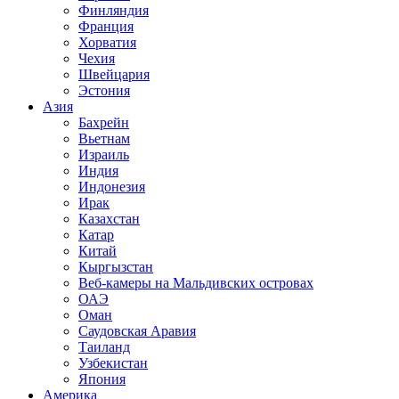
Финляндия
Франция
Хорватия
Чехия
Швейцария
Эстония
Азия
Бахрейн
Вьетнам
Израиль
Индия
Индонезия
Ирак
Казахстан
Катар
Китай
Кыргызстан
Веб-камеры на Мальдивских островах
ОАЭ
Оман
Саудовская Аравия
Таиланд
Узбекистан
Япония
Америка