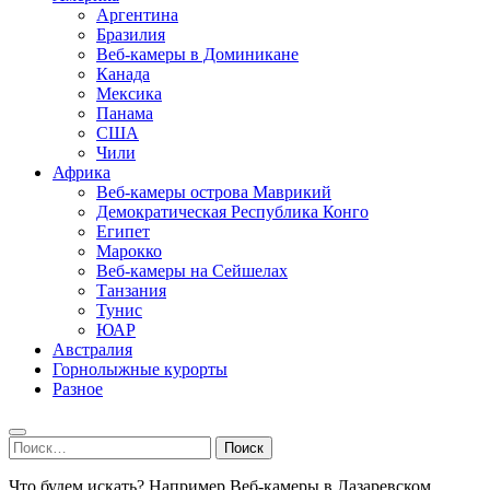
Аргентина
Бразилия
Веб-камеры в Доминикане
Канада
Мексика
Панама
США
Чили
Африка
Веб-камеры острова Маврикий
Демократическая Республика Конго
Египет
Марокко
Веб-камеры на Сейшелах
Танзания
Тунис
ЮАР
Австралия
Горнолыжные курорты
Разное
Найти:
Что будем искать? Например,
Веб-камеры в Лазаревском