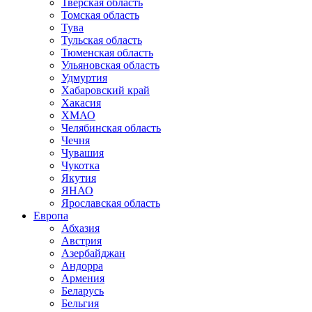
Тверская область
Томская область
Тува
Тульская область
Тюменская область
Ульяновская область
Удмуртия
Хабаровский край
Хакасия
ХМАО
Челябинская область
Чечня
Чувашия
Чукотка
Якутия
ЯНАО
Ярославская область
Европа
Абхазия
Австрия
Азербайджан
Андорра
Армения
Беларусь
Бельгия