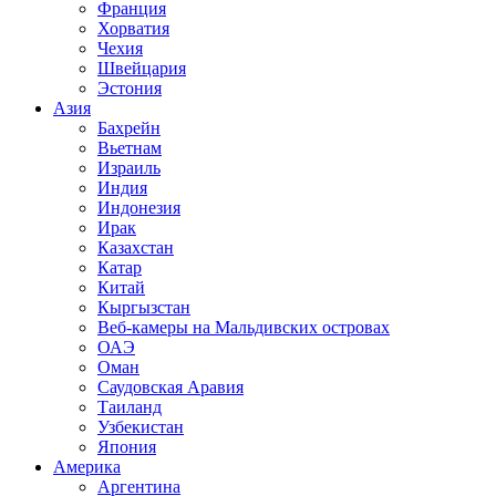
Франция
Хорватия
Чехия
Швейцария
Эстония
Азия
Бахрейн
Вьетнам
Израиль
Индия
Индонезия
Ирак
Казахстан
Катар
Китай
Кыргызстан
Веб-камеры на Мальдивских островах
ОАЭ
Оман
Саудовская Аравия
Таиланд
Узбекистан
Япония
Америка
Аргентина