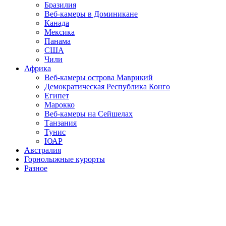
Бразилия
Веб-камеры в Доминикане
Канада
Мексика
Панама
США
Чили
Африка
Веб-камеры острова Маврикий
Демократическая Республика Конго
Египет
Марокко
Веб-камеры на Сейшелах
Танзания
Тунис
ЮАР
Австралия
Горнолыжные курорты
Разное