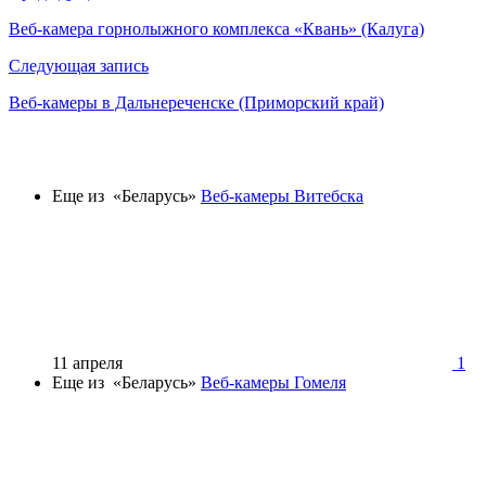
по
Веб-камера горнолыжного комплекса «Квань» (Калуга)
записям
Следующая запись
Веб-камеры в Дальнереченске (Приморский край)
Еще из «Беларусь»
Веб-камеры Витебска
11 апреля
1
Еще из «Беларусь»
Веб-камеры Гомеля