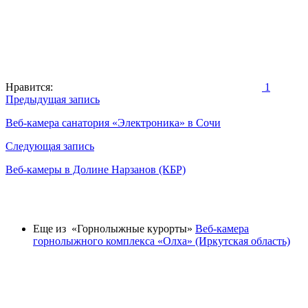
Нравится:
1
Навигация
Предыдущая запись
по
Веб-камера санатория «Электроника» в Сочи
записям
Следующая запись
Веб-камеры в Долине Нарзанов (КБР)
Еще из «Горнолыжные курорты»
Веб-камера
горнолыжного комплекса «Олха» (Иркутская область)