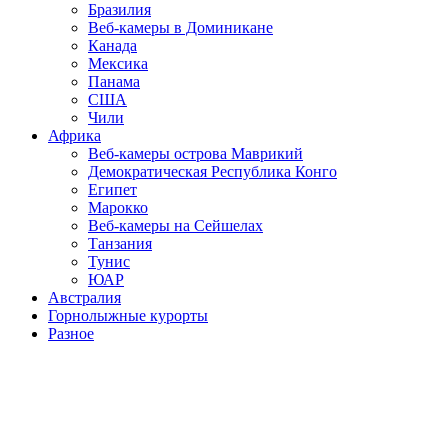
Бразилия
Веб-камеры в Доминикане
Канада
Мексика
Панама
США
Чили
Африка
Веб-камеры острова Маврикий
Демократическая Республика Конго
Египет
Марокко
Веб-камеры на Сейшелах
Танзания
Тунис
ЮАР
Австралия
Горнолыжные курорты
Разное