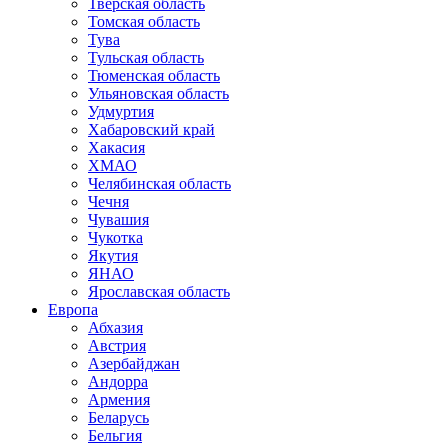
Тверская область
Томская область
Тува
Тульская область
Тюменская область
Ульяновская область
Удмуртия
Хабаровский край
Хакасия
ХМАО
Челябинская область
Чечня
Чувашия
Чукотка
Якутия
ЯНАО
Ярославская область
Европа
Абхазия
Австрия
Азербайджан
Андорра
Армения
Беларусь
Бельгия