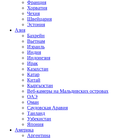
Франция
Хорватия
Чехия
Швейцария
Эстония
Азия
Бахрейн
Вьетнам
Израиль
Индия
Индонезия
Ирак
Казахстан
Катар
Китай
Кыргызстан
Веб-камеры на Мальдивских островах
ОАЭ
Оман
Саудовская Аравия
Таиланд
Узбекистан
Япония
Америка
Аргентина