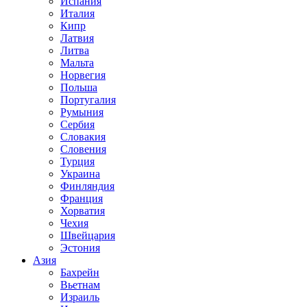
Испания
Италия
Кипр
Латвия
Литва
Мальта
Норвегия
Польша
Португалия
Румыния
Сербия
Словакия
Словения
Турция
Украина
Финляндия
Франция
Хорватия
Чехия
Швейцария
Эстония
Азия
Бахрейн
Вьетнам
Израиль