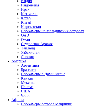
Индия
Индонезия
Ирак
Казахстан
Катар
Китай
Кыргызстан
Веб-камеры на Мальдивских островах
ОАЭ
Оман
Саудовская Аравия
Таиланд
Узбекистан
Япония
Америка
Аргентина
Бразилия
Веб-камеры в Доминикане
Канада
Мексика
Панама
США
Чили
Африка
Веб-камеры острова Маврикий