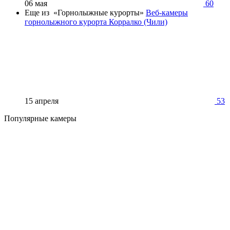
06 мая
60
Еще из «Горнолыжные курорты»
Веб-камеры
горнолыжного курорта Корралко (Чили)
15 апреля
53
Популярные камеры