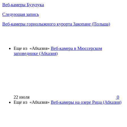
по
Веб-камеры Бузулука
записям
Следующая запись
Веб-камеры горнолыжного курорта Закопане (Польша)
Еще из «Абхазия»
Веб-камера в Мюссерском
заповеднике (Абхазия)
22 июля
0
Еще из «Абхазия»
Веб-камеры на озере Рица (Абхазия)