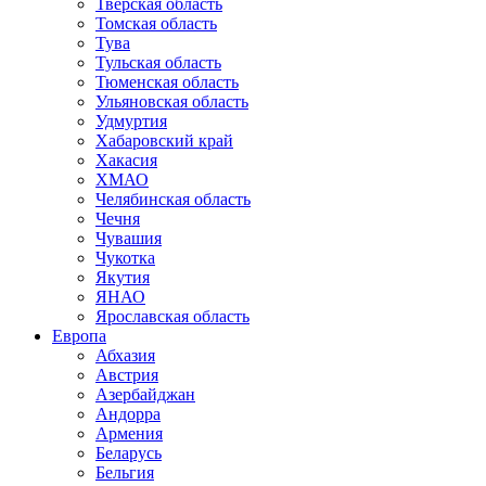
Тверская область
Томская область
Тува
Тульская область
Тюменская область
Ульяновская область
Удмуртия
Хабаровский край
Хакасия
ХМАО
Челябинская область
Чечня
Чувашия
Чукотка
Якутия
ЯНАО
Ярославская область
Европа
Абхазия
Австрия
Азербайджан
Андорра
Армения
Беларусь
Бельгия