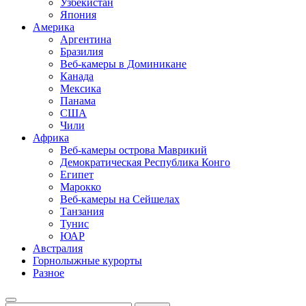
Узбекистан
Япония
Америка
Аргентина
Бразилия
Веб-камеры в Доминикане
Канада
Мексика
Панама
США
Чили
Африка
Веб-камеры острова Маврикий
Демократическая Республика Конго
Египет
Марокко
Веб-камеры на Сейшелах
Танзания
Тунис
ЮАР
Австралия
Горнолыжные курорты
Разное