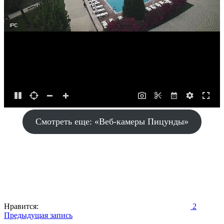
Смотреть еще: «Веб-камеры Пицунды»
Нравится:
2
Навигация
Предыдущая запись