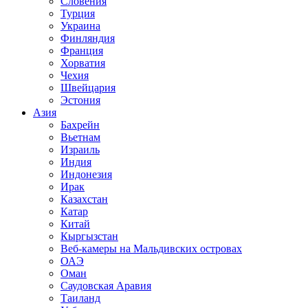
Словения
Турция
Украина
Финляндия
Франция
Хорватия
Чехия
Швейцария
Эстония
Азия
Бахрейн
Вьетнам
Израиль
Индия
Индонезия
Ирак
Казахстан
Катар
Китай
Кыргызстан
Веб-камеры на Мальдивских островах
ОАЭ
Оман
Саудовская Аравия
Таиланд