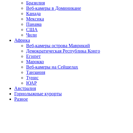
Бразилия
Веб-камеры в Доминикане
Канада
Мексика
Панама
США
Чили
Африка
Веб-камеры острова Маврикий
Демократическая Республика Конго
Египет
Марокко
Веб-камеры на Сейшелах
Танзания
Тунис
ЮАР
Австралия
Горнолыжные курорты
Разное