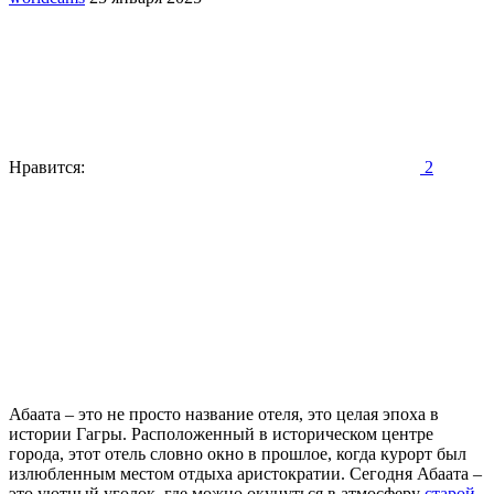
Нравится:
2
Абаата – это не просто название отеля, это целая эпоха в
истории Гагры. Расположенный в историческом центре
города, этот отель словно окно в прошлое, когда курорт был
излюбленным местом отдыха аристократии. Сегодня Абаата –
это уютный уголок, где можно окунуться в атмосферу
старой