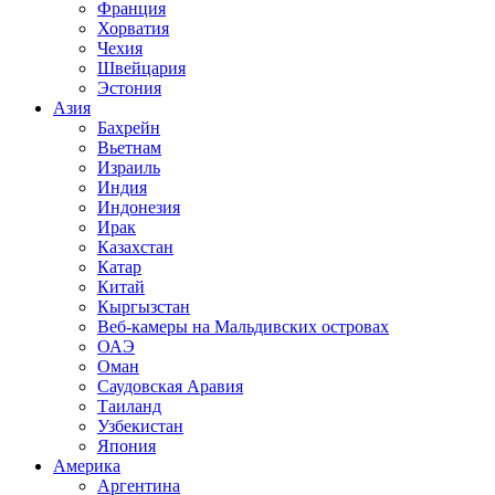
Франция
Хорватия
Чехия
Швейцария
Эстония
Азия
Бахрейн
Вьетнам
Израиль
Индия
Индонезия
Ирак
Казахстан
Катар
Китай
Кыргызстан
Веб-камеры на Мальдивских островах
ОАЭ
Оман
Саудовская Аравия
Таиланд
Узбекистан
Япония
Америка
Аргентина