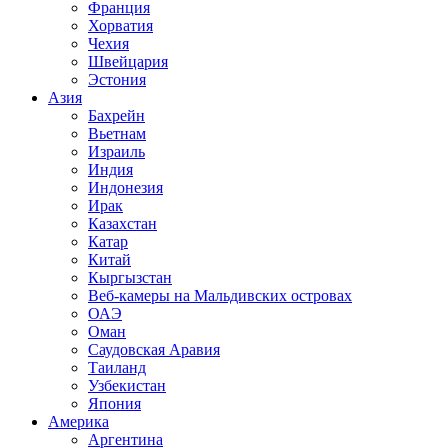
Франция
Хорватия
Чехия
Швейцария
Эстония
Азия
Бахрейн
Вьетнам
Израиль
Индия
Индонезия
Ирак
Казахстан
Катар
Китай
Кыргызстан
Веб-камеры на Мальдивских островах
ОАЭ
Оман
Саудовская Аравия
Таиланд
Узбекистан
Япония
Америка
Аргентина