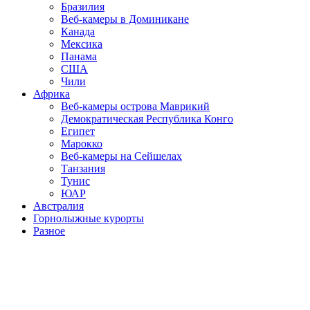
Бразилия
Веб-камеры в Доминикане
Канада
Мексика
Панама
США
Чили
Африка
Веб-камеры острова Маврикий
Демократическая Республика Конго
Египет
Марокко
Веб-камеры на Сейшелах
Танзания
Тунис
ЮАР
Австралия
Горнолыжные курорты
Разное