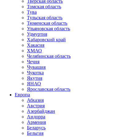
Тверская область
Томская область
Тува
Тульская область
Тюменская область
Ульяновская область
Удмуртия
Хабаровский край
Хакасия
ХМАО
Челябинская область
Чечня
Чувашия
Чукотка
Якутия
ЯНАО
Ярославская область
Европа
Абхазия
Австрия
Азербайджан
Андорра
Армения
Беларусь
Бельгия