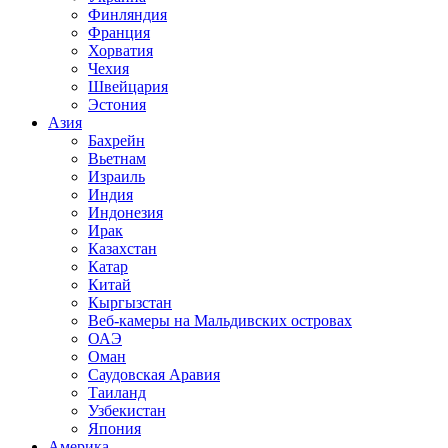
Финляндия
Франция
Хорватия
Чехия
Швейцария
Эстония
Азия
Бахрейн
Вьетнам
Израиль
Индия
Индонезия
Ирак
Казахстан
Катар
Китай
Кыргызстан
Веб-камеры на Мальдивских островах
ОАЭ
Оман
Саудовская Аравия
Таиланд
Узбекистан
Япония
Америка