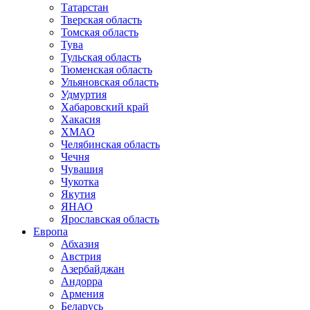
Татарстан
Тверская область
Томская область
Тува
Тульская область
Тюменская область
Ульяновская область
Удмуртия
Хабаровский край
Хакасия
ХМАО
Челябинская область
Чечня
Чувашия
Чукотка
Якутия
ЯНАО
Ярославская область
Европа
Абхазия
Австрия
Азербайджан
Андорра
Армения
Беларусь